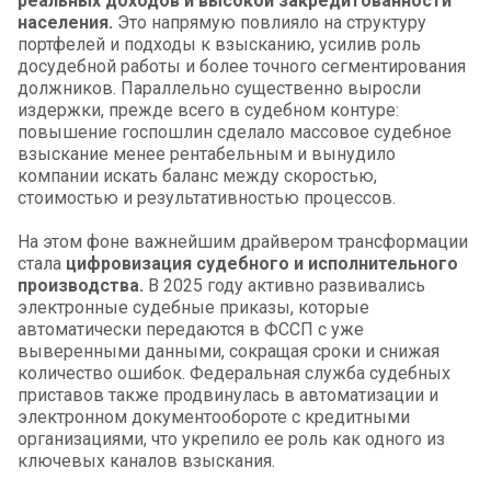
реальных доходов и высокой закредитованности
населения.
Это напрямую повлияло на структуру
портфелей и подходы к взысканию, усилив роль
досудебной работы и более точного сегментирования
должников. Параллельно существенно выросли
издержки, прежде всего в судебном контуре:
повышение госпошлин сделало массовое судебное
взыскание менее рентабельным и вынудило
компании искать баланс между скоростью,
стоимостью и результативностью процессов.
На этом фоне важнейшим драйвером трансформации
стала
цифровизация судебного и исполнительного
производства.
В 2025 году активно развивались
электронные судебные приказы, которые
автоматически передаются в ФССП с уже
выверенными данными, сокращая сроки и снижая
количество ошибок. Федеральная служба судебных
приставов также продвинулась в автоматизации и
электронном документообороте с кредитными
организациями, что укрепило ее роль как одного из
ключевых каналов взыскания.